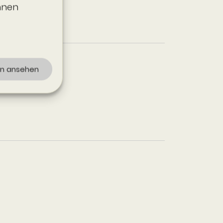
önnen
en ansehen