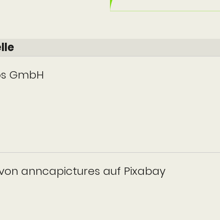
lle
os GmbH
 von anncapictures auf Pixabay