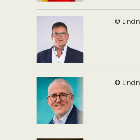
© Lind
© Lind