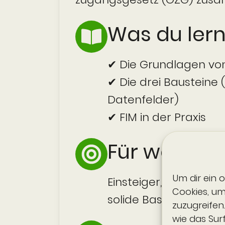
Was du lern
✔ Die Grundlagen vo
✔ Die drei Bausteine 
Datenfelder)
✔ FIM in der Praxis
Für wen?
Um dir ein 
Einsteiger, Projekt­mit
Cookies, u
solide Basis brauchen
zuzugreifen
wie das Sur