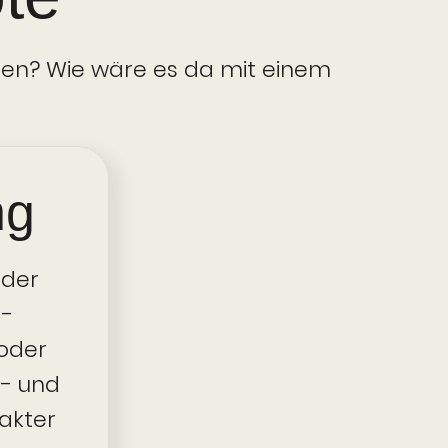
en? Wie wäre es da mit einem
ng
oder
M-
oder
r- und
akter