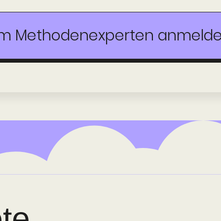
m Methoden­experten anmeld
te