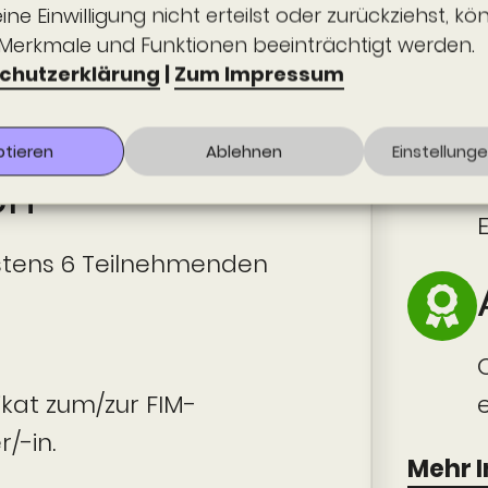
ne Einwilligung nicht erteilst oder zurückziehst, k
Merkmale und Funktionen beeinträchtigt werden.
chutzerklärung
|
Zum Impressum
ei ganzen oder drei halben
ptieren
Ablehnen
Einstellung
en
stens 6 Teilnehmenden
fikat zum/zur FIM-
/-in.
Mehr I