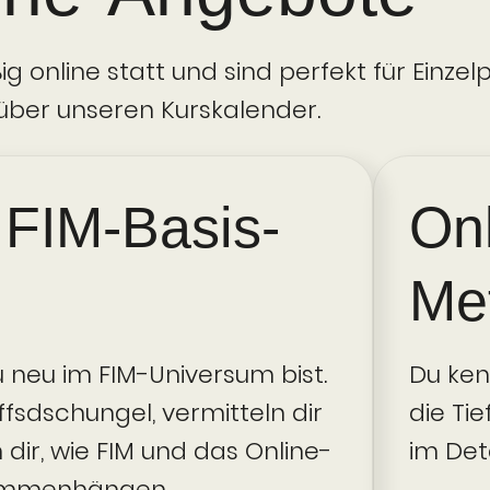
g online statt und sind perfekt für Einz
über unseren Kurskalender.
 FIM-Basis­
Onl
Me
u neu im FIM-Universum bist.
Du ken
fsdschungel, vermitteln dir
die Ti
dir, wie FIM und das Online­
im Det
ammen­hängen.