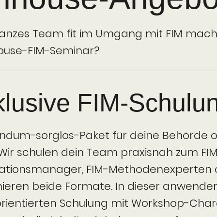
ganzes Team fit im Umgang mit FIM mach
house-FIM-Seminar?
klusive FIM-Schulu
ndum-sorglos-Paket für deine Behörde 
 Wir schulen dein Team praxisnah zum FI
ations­manager, FIM-Methoden­experten 
ieren beide Formate. In dieser anwende
­orientierten Schulung mit Workshop-Char