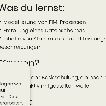
Was du lernst:
✔ Modellierung von FIM-Prozessen
✔ Erstellung eines Daten­schemas
✔ Inhalte von Stamm­texten und Leistung
beschrei­bungen
Für wen?
Absolventen der Basis­schulung, die noch
logien wie
wissen und aktiv mitgestalten wollen.
auf
 wir Daten
Format
erarbeiten.