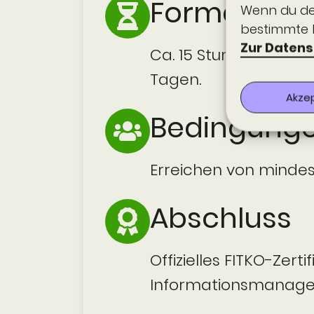
Format
Wenn du dei
bestimmte 
Zur Datens
Ca. 15 Stunden an zw
Tagen.
Akze
Bedingung
Erreichen von minde
Abschluss
Offizielles FITKO-Zerti
Informations­manager