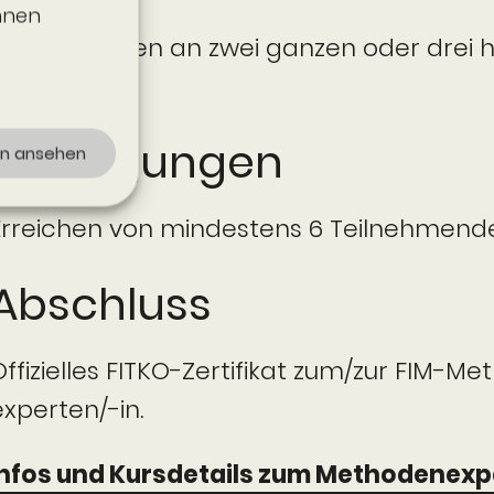
önnen
Ca. 15 Stunden an zwei ganzen oder drei 
Tagen.
Bedingungen
en ansehen
Erreichen von mindestens 6 Teilnehmende
Abschluss
Offizielles FITKO-Zertifikat zum/zur FIM-M
experten/-in.
nfos und Kursdetails zum Methoden­­exper