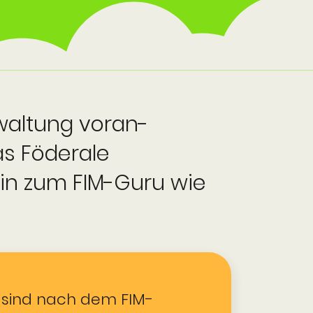
erwaltung voran­
as Föderale
in zum FIM-Guru wie
 sind nach dem FIM-