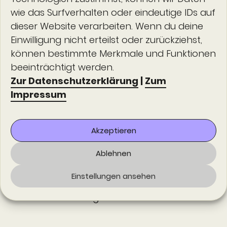
wie das Surfverhalten oder eindeutige IDs auf
Ohne einen gemeinsamen Standard wie
dieser Website verarbeiten. Wenn du deine
FIM würde bei der OZG-Umsetzung
Einwilligung nicht erteilst oder zurückziehst,
pures Chaos herrschen.
können bestimmte Merkmale und Funktionen
beeinträchtigt werden.
FIM bietet für Bund, Land und Kommune
Zur Datenschutzerklärung
|
Zum
wertvolle Nachnutzungsoptionen auch
Impressum
außerhalb der OZG-Projekte oder EfA-
Verbünde.
Akzeptieren
Die FIM-Methodik hat bundesweit an
Ablehnen
Fahrt aufgenommen und ist heute ein
Einstellungen ansehen
zentraler Baustein der Verwaltungs­­
moderni­­sierung.