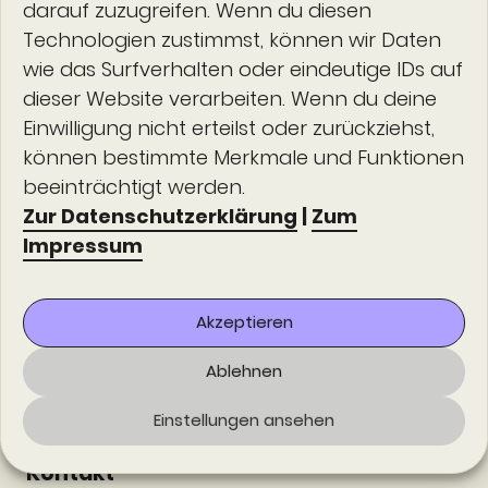
Kontakt
darauf zuzugreifen. Wenn du diesen
Technologien zustimmst, können wir Daten
wie das Surfverhalten oder eindeutige IDs auf
office@falcos.de
dieser Website verarbeiten. Wenn du deine
Einwilligung nicht erteilst oder zurückziehst,
0391 6609 6948
können bestimmte Merkmale und Funktionen
beeinträchtigt werden.
falcos.de
Zur Datenschutzerklärung
|
Zum
Impressum
Was ist FIM?
Akzeptieren
Angebote
Ablehnen
Kurskalender
Einstellungen ansehen
FAQ
Kontakt